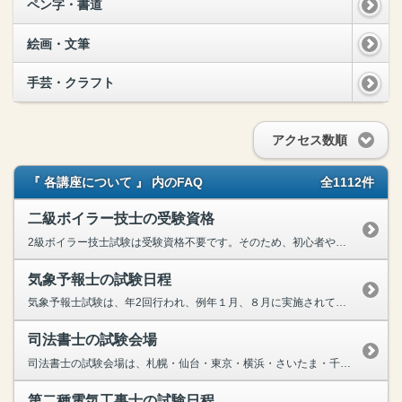
ペン字・書道
絵画・文筆
手芸・クラフト
アクセス数順
『 各講座について 』 内のFAQ
全1112件
二級ボイラー技士の受験資格
2級ボイラー技士試験は受験資格不要です。そのため、初心者や実務経験のない方でも、どなたでも受験することができますが、実務経験のない方は、試験合格後にに所定の実務講習を修了することで免許発行になり...
気象予報士の試験日程
気象予報士試験は、年2回行われ、例年１月、８月に実施されております。学科試験合格を翌年１月、実技試験合格を翌年８月など、二段構えで試験に臨むことも可能です！気象予報士講座の標準学習期間は８ヶ月で...
司法書士の試験会場
司法書士の試験会場は、札幌・仙台・東京・横浜・さいたま・千葉・静岡・大阪・京都・神戸・名古屋・広島・高松・福岡・那覇の15カ所で行われます。口述試験につきましては、東京・大阪・名古屋・広島・福岡...
第二種電気工事士の試験日程