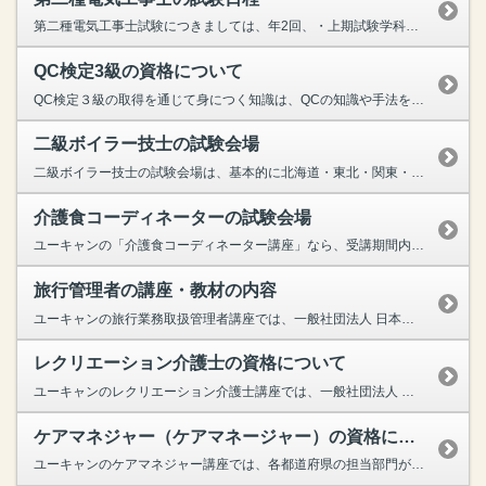
第二種電気工事士試験につきましては、年2回、・上期試験学科試験：CBT方式４月下旬～５月中旬、筆記方式５月下旬技能試験：７月下旬・下期試験学科試験：CBT方式９月下旬～10月中旬、筆記方式10月...
QC検定3級の資格について
QC検定３級の取得を通じて身につく知識は、QCの知識や手法を理解し、現場の問題解決や品質改善を実施できるレベル。 このため、製造業・メーカーはもちろん、食品産業、物流業界などさまざまな分野・業...
二級ボイラー技士の試験会場
二級ボイラー技士の試験会場は、基本的に北海道・東北・関東・中部・近畿・中国四国・九州各都市の安全衛生技術センターでの開催となります。なお実施場所により、安全衛生技術センター以外の会場で試験が行わ...
介護食コーディネーターの試験会場
ユーキャンの「介護食コーディネーター講座」なら、受講期間内であれば『いつでも』『在宅で』検定試験の受験が可能です。
旅行管理者の講座・教材の内容
ユーキャンの旅行業務取扱管理者講座では、一般社団法人 日本旅行業協会が実施している「総合旅行業務取扱管理者試験」と、一般社団法人 全国旅行業協会が実施している「国内旅行業務取扱管理者試験」に対応...
レクリエーション介護士の資格について
ユーキャンのレクリエーション介護士講座では、一般社団法人 日本アクティブコミュニティ協会が認定する、「レクリエーション介護士2級」資格の取得が目指せます。基本的な介護の知識とレクリエーションの知...
ケアマネジャー（ケアマネージャー）の資格について
ユーキャンのケアマネジャー講座では、各都道府県の担当部門が実施している、「介護支援専門員実務研修受講試験」に対応した学習が可能でございます。ケアマネジャーは、介護を必要とする人と、福祉・医療・保...