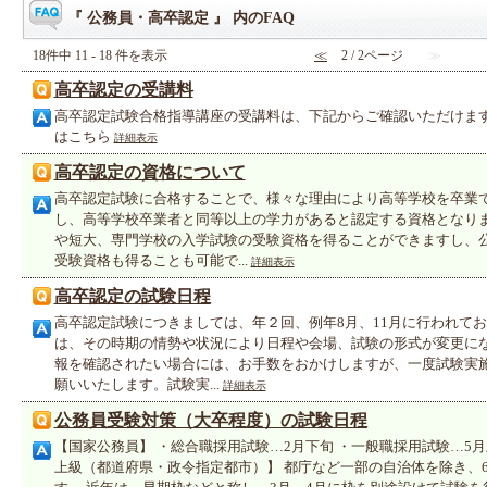
『 公務員・高卒認定 』 内のFAQ
18件中 11 - 18 件を表示
≪
2 / 2ページ
≫
高卒認定の受講料
高卒認定試験合格指導講座の受講料は、下記からご確認いただけま
はこちら
詳細表示
高卒認定の資格について
高卒認定試験に合格することで、様々な理由により高等学校を卒業
し、高等学校卒業者と同等以上の学力があると認定する資格となり
や短大、専門学校の入学試験の受験資格を得ることができますし、
受験資格も得ることも可能で...
詳細表示
高卒認定の試験日程
高卒認定試験につきましては、年２回、例年8月、11月に行われて
は、その時期の情勢や状況により日程や会場、試験の形式が変更に
報を確認されたい場合には、お手数をおかけしますが、一度試験実
願いいたします。試験実...
詳細表示
公務員受験対策（大卒程度）の試験日程
【国家公務員】 ・総合職採用試験…2月下旬 ・一般職採用試験…5月
上級（都道府県・政令指定都市）】 都庁など一部の自治体を除き、