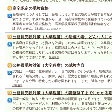
す。 近年は、早期枠などと称し、3月－4月に枠を別途設けて試験を行.
高卒認定の受験資格
受験資格につきましては、受験しようとする試験の日が属する年度の
験できます。平成17年度から、全日制高等学校等に在籍されている
卒業者や大学入学資格検定・高等学校卒業程度認定試験合格者など
験できません。詳細につ...
詳細表示
公務員受験対策（大卒程度）の活躍の場、どんな人に
当講座は公務員という資格を取得するための講座ではなく、公務員
した講座となっております。採用試験に合格することで、公務員と
公務員の業種により行われる試験の内容は異なります。そちらをし
すと幸いでございます。
詳細表示
公務員受験対策（大卒程度）の試験内容
試験は、一般に「教養試験」と「専門試験」の2つがあり、教養試
される「知能分野」と、数学、英語、歴史など幅広い知識が問われる
では、より分野に特化した内容が問われます。 また、近年では、教養試験
詳細表示
公務員受験対策（大卒程度）の講座修了までにかかる
国家一般職・地方上級コースの標準学習期間は12ヵ月ですが、受講
ど、すべてのサービスをご利用いただけます。 教養試験対策コース
の標準学習期間は6ヵ月ですが、受講開始から12ヵ月までは質問や