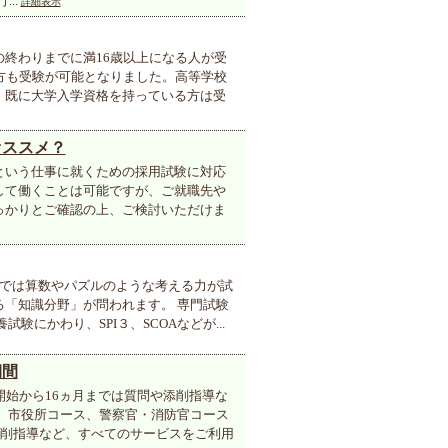
..
詳細表示
終わりまでに満16歳以上になる人が受
方も受験が可能となりました。高等学校
、既に大学入学資格を持っている方は受
オススメ？
という仕事に就くための採用試験に対応
して働くことは可能ですが、ご就職先や
っかりとご確認の上、ご検討いただけま
験では算数やパズルのような考える力が試
「知識分野」が問われます。 専門試験
にかわり、SPI３、SCOAなどが...
期間
開始から16ヵ月までは質問や添削指導な
、市役所コース、警察官・消防官コース
添削指導など、すべてのサービスをご利用