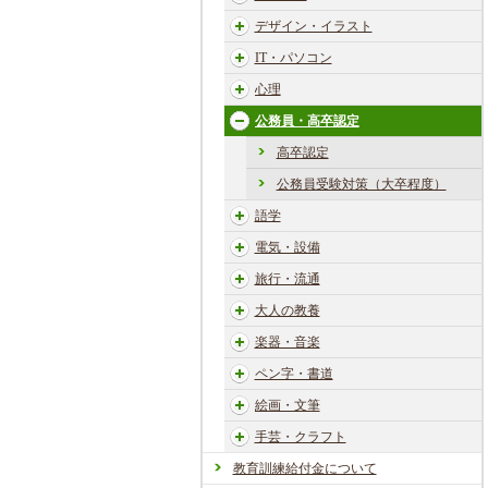
デザイン・イラスト
IT・パソコン
心理
公務員・高卒認定
高卒認定
公務員受験対策（大卒程度）
語学
電気・設備
旅行・流通
大人の教養
楽器・音楽
ペン字・書道
絵画・文筆
手芸・クラフト
教育訓練給付金について