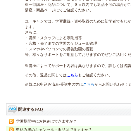
※一部講座・商品について、８日以内でも返品不可の場合が
講座・商品ページにてご確認ください。
ユーキャンでは、学習継続・資格取得のために初学者でもわ
ます。
さらに、
・講師・スタッフによる添削指導
・合格・修了までの学習スケジュール管理
・スマホやパソコンでの講義動画の視聴
等、様々なサポートをご用意しておりますのでぜひご活用く
※講座によってサポート内容は異なりますので、詳しくは各
その他、返品に関しては
こちら
もご確認ください。
※既にお申込み済み/受講中の方は
こちら
からお問い合わせく
関連するFAQ
学習期間中にお休みはできますか？
申込み後のキャンセル・返品はできますか？