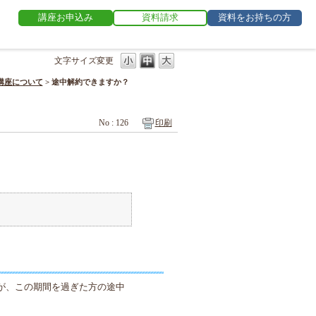
講座お申込み
資料請求
資料をお持ちの方
文字サイズ変更
講座について
>
途中解約できますか？
No : 126
印刷
が、この期間を過ぎた方の途中
。