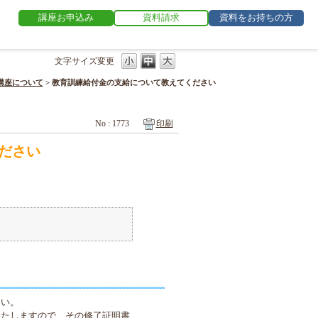
講座お申込み
資料請求
資料をお持ちの方
文字サイズ変更
講座について
>
教育訓練給付金の支給について教えてください
No : 1773
印刷
ださい
さい。
いたしますので、その修了証明書