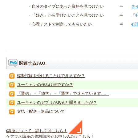
・自分のタイプにあった資格を見つけたい
⇒
タ
・「好き」から学びたいことを見つけたい
⇒
「
・心理テストで判定してもらいたい
⇒
心
関連するFAQ
模擬試験を受けることはできますか？
ユーキャンの強みは何ですか？
「通信」・「独学」・「通学」で迷っています…。
ユーキャンのアプリがあると聞きましたが？
支払・配送・返品について
t
講座
について、詳しくはこちら！
ケアマネ
講座
の
資料請求や
お申し込みはこちら！