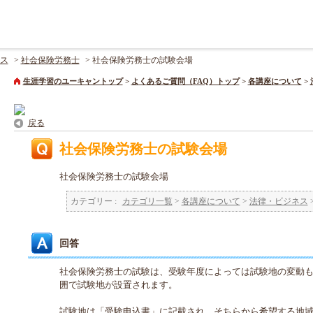
ス
>
社会保険労務士
>
社会保険労務士の試験会場
生涯学習のユーキャントップ
>
よくあるご質問（FAQ）トップ
>
各講座について
>
戻る
社会保険労務士の試験会場
社会保険労務士の試験会場
カテゴリー :
カテゴリ一覧
>
各講座について
>
法律・ビジネス
回答
社会保険労務士の試験は、受験年度によっては試験地の変動
囲で試験地が設置されます。
試験地は「受験申込書」に記載され、そちらから希望する地