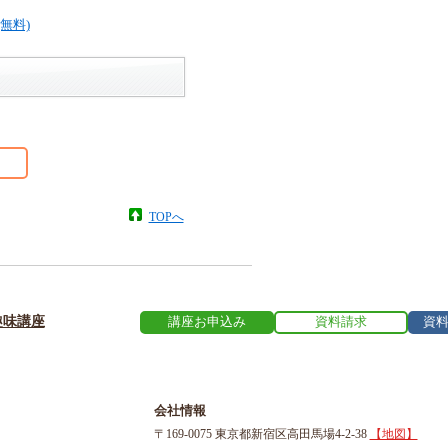
TOPへ
趣味講座
講座お申込み
資料請求
資
会社情報
〒169-0075 東京都新宿区高田馬場4-2-38
【地図】