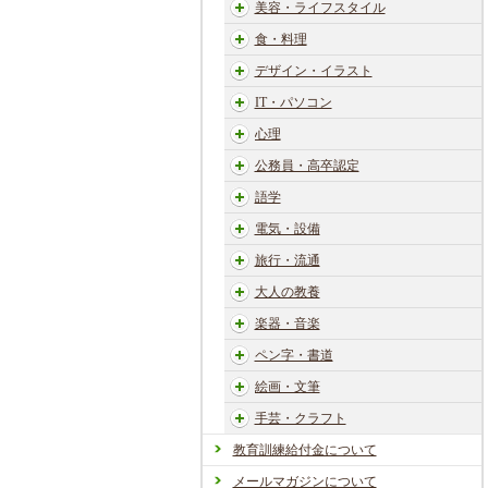
美容・ライフスタイル
食・料理
デザイン・イラスト
IT・パソコン
心理
公務員・高卒認定
語学
電気・設備
旅行・流通
大人の教養
楽器・音楽
ペン字・書道
絵画・文筆
手芸・クラフト
教育訓練給付金について
メールマガジンについて