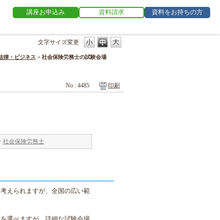
講座お申込み
資料請求
資料をお持ちの方
文字サイズ変更
法律・ビジネス
>
社会保険労務士の試験会場
No : 4485
印刷
>
社会保険労務士
も考えられますが、全国の広い範
域を選べますが、詳細な試験会場