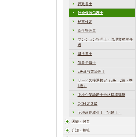
行政書士
社会保険労務士
秘書検定
衛生管理者
マンション管理士・管理業務主任
者
司法書士
気象予報士
2級建設業経理士
サービス接遇検定（3級・2級・準
1級）
中小企業診断士合格指導講座
QC検定３級
宅地建物取引士（宅建士）
医療・保育
介護・福祉