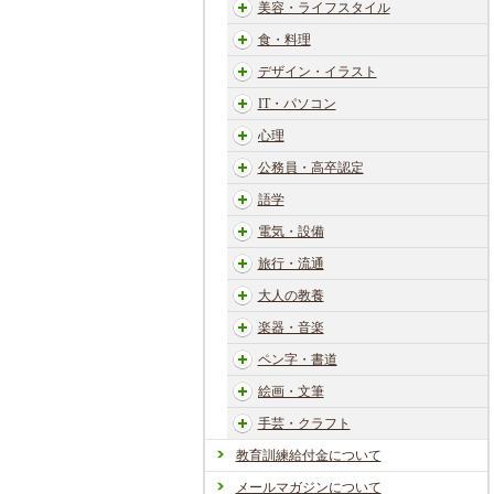
美容・ライフスタイル
食・料理
デザイン・イラスト
IT・パソコン
心理
公務員・高卒認定
語学
電気・設備
旅行・流通
大人の教養
楽器・音楽
ペン字・書道
絵画・文筆
手芸・クラフト
教育訓練給付金について
メールマガジンについて