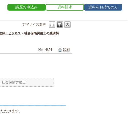
講座お申込み
資料請求
資料をお持ちの方
文字サイズ変更
法律・ビジネス
>
社会保険労務士の受講料
No : 4854
印刷
>
社会保険労務士
いただけます。