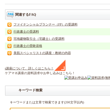
関連するFAQ
ファイナンシャルプランナー（FP）の受講料
行政書士の受講料
宅地建物取引士（宅建士）の受講料
行政書士の受験資格
美肌スペシャリストの講座・教材の内容
t
講座
について、詳しくはこちら！
ケアマネ
講座
の
資料請求や
お申し込みはこちら！
キーワード検索
キーワードまたは文章で検索できます(200文字以内)