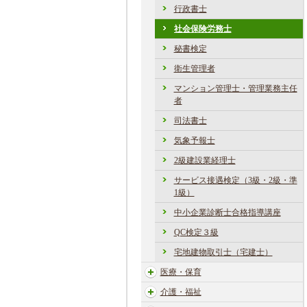
行政書士
社会保険労務士
秘書検定
衛生管理者
マンション管理士・管理業務主任
者
司法書士
気象予報士
2級建設業経理士
サービス接遇検定（3級・2級・準
1級）
中小企業診断士合格指導講座
QC検定３級
宅地建物取引士（宅建士）
医療・保育
介護・福祉