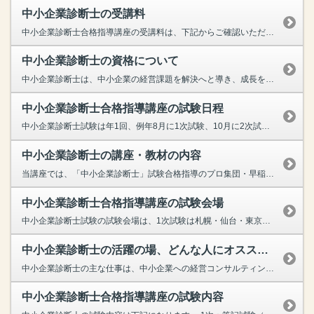
中小企業診断士の受講料
中小企業診断士合格指導講座の受講料は、下記からご確認いただけます。中小企業診断士合格指導講座の受講料はこちらからご確認ください。
中小企業診断士の資格について
中小企業診断士は、中小企業の経営課題を解決へと導き、成長を促す”経営コンサルタント”業務が主な仕事です。経営コンサルタントとしては唯一の国家資格で、「日本版MBA」とも言われています。業界・職種...
中小企業診断士合格指導講座の試験日程
中小企業診断士試験は年1回、例年8月に1次試験、10月に2次試験が実施されます。 なお、試験の詳細につきましては、その時期の情勢や状況により日程や会場、試験の形式が変更になる場合がございま...
中小企業診断士の講座・教材の内容
当講座では、「中小企業診断士」試験合格指導のプロ集団・早稲田出版（TBC受験研究会）のテキストを採用しています。さらにテキストの内容は、早稲田出版講師陣による動画講義と連動。法令や専門用語など理...
中小企業診断士合格指導講座の試験会場
中小企業診断士試験の試験会場は、1次試験は札幌・仙台・東京・名古屋・金沢・大阪・広島・松山・福岡・那覇、2次試験は札幌・仙台・東京・名古屋・大阪・広島・福岡です。 ※令和７年度試験実績 ...
中小企業診断士の活躍の場、どんな人にオススメ？
中小企業診断士の主な仕事は、中小企業への経営コンサルティングです。クライアント企業が抱える経営課題について、分析・診断・助言・解決策を提示します。また金融機関や取引先に提出するものとしても用いら...
中小企業診断士合格指導講座の試験内容