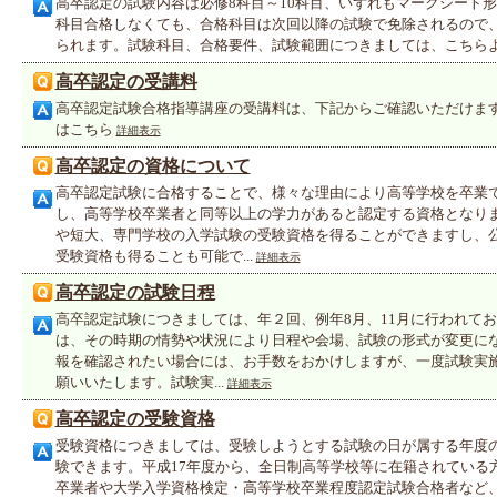
高卒認定の試験内容は必修8科目～10科目、いずれもマークシート
科目合格しなくても、合格科目は次回以降の試験で免除されるので
られます。試験科目、合格要件、試験範囲につきましては、こちら
高卒認定の受講料
高卒認定試験合格指導講座の受講料は、下記からご確認いただけま
はこちら
詳細表示
高卒認定の資格について
高卒認定試験に合格することで、様々な理由により高等学校を卒業
し、高等学校卒業者と同等以上の学力があると認定する資格となり
や短大、専門学校の入学試験の受験資格を得ることができますし、
受験資格も得ることも可能で...
詳細表示
高卒認定の試験日程
高卒認定試験につきましては、年２回、例年8月、11月に行われて
は、その時期の情勢や状況により日程や会場、試験の形式が変更に
報を確認されたい場合には、お手数をおかけしますが、一度試験実
願いいたします。試験実...
詳細表示
高卒認定の受験資格
受験資格につきましては、受験しようとする試験の日が属する年度の
験できます。平成17年度から、全日制高等学校等に在籍されている
卒業者や大学入学資格検定・高等学校卒業程度認定試験合格者など