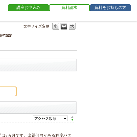
講座お申込み
資料請求
資料をお持ちの方
文字サイズ変更
高卒認定
間は8ヵ月です。出題傾向がある程度パタ