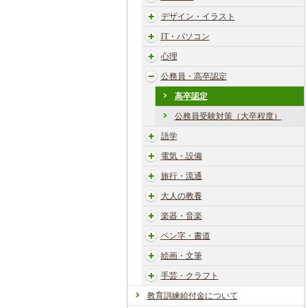
デザイン・イラスト
IT・パソコン
心理
公務員・高卒認定
高卒認定
公務員受験対策（大卒程度）
語学
電気・設備
旅行・流通
大人の教養
楽器・音楽
ペン字・書道
絵画・文筆
手芸・クラフト
教育訓練給付金について