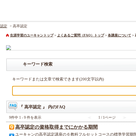
認定
>
高卒認定
生涯学習のユーキャントップ
>
よくあるご質問（FAQ）トップ
>
各講座について
>
キーワード検索
キーワードまたは文章で検索できます(200文字以内)
『 高卒認定 』 内のFAQ
9件中 1 - 9 件を表示
≪
1 / 1ページ
≫
高卒認定の資格取得までにかかる期間
ユーキャンの高卒認定講座の６教科フルセットコースの標準学習期