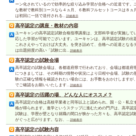
ーン化されているので効率的な絞り込み学習が合格への近道です。
な教材で教科別コースなら４ヵ月、６教科フルセットコースは８ヵ
は初回に一括で送付される...
詳細表示
高卒認定の講座・教材の内容
ユーキャンの高卒認定試験合格指導講座は、文部科学省が実施して
応した学習が可能でございます。ユーキャンは、高卒認定試験の出
これさえやっておけば大丈夫。を突き詰めて、合格への近道となる
は出題頻度の高い「試験に出...
詳細表示
高卒認定の試験会場
高卒認定の試験会場は、各都道府県で行われており、会場は都道府
につきましては、その時期の情勢や状況により日程や会場、試験の
験の正確な情報を確認されたい場合には、お手数をおかけしますが
でご確認をお願いいたします...
詳細表示
高卒認定の活躍の場、どんな人にオススメ？
高卒認定の合格は高校卒業者と同等以上と認められ、国・公・私立
格が得られます。進学というステップに進むための門戸は、高卒認
試験は、学歴が壁となり就職の間口が狭かった方々も、高卒認定試
がぐっと広がります。なお、...
詳細表示
高卒認定の試験内容