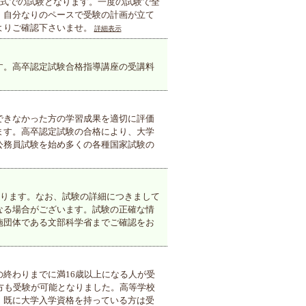
形式での試験となります。一度の試験で全
、自分なりのペースで受験の計画が立て
よりご確認下さいませ。
詳細表示
す。高卒認定試験合格指導講座の受講料
できなかった方の学習成果を適切に評価
ます。高卒認定試験の合格により、大学
公務員試験を始め多くの各種国家試験の
おります。なお、試験の詳細につきまして
なる場合がございます。試験の正確な情
施団体である文部科学省までご確認をお
終わりまでに満16歳以上になる人が受
方も受験が可能となりました。高等学校
、既に大学入学資格を持っている方は受