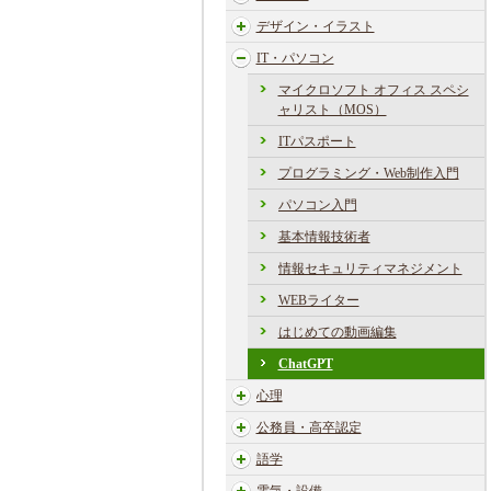
デザイン・イラスト
IT・パソコン
マイクロソフト オフィス スペシ
ャリスト（MOS）
ITパスポート
プログラミング・Web制作入門
パソコン入門
基本情報技術者
情報セキュリティマネジメント
WEBライター
はじめての動画編集
ChatGPT
心理
公務員・高卒認定
語学