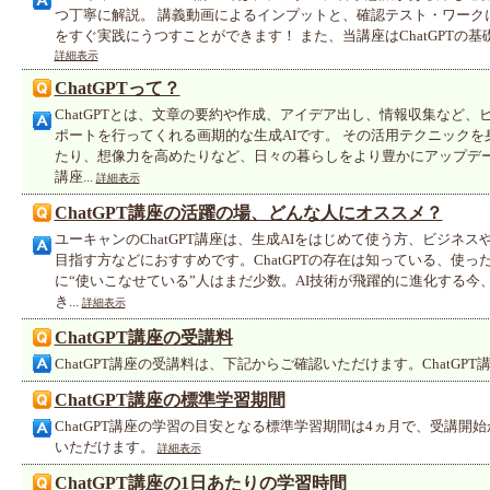
つ丁寧に解説。 講義動画によるインプットと、確認テスト・ワーク
をすぐ実践にうつすことができます！ また、当講座はChatGPTの基礎
詳細表示
ChatGPTって？
ChatGPTとは、文章の要約や作成、アイデア出し、情報収集など
ポートを行ってくれる画期的な生成AIです。 その活用テクニック
たり、想像力を高めたりなど、日々の暮らしをより豊かにアップデートで
講座...
詳細表示
ChatGPT講座の活躍の場、どんな人にオススメ？
ユーキャンのChatGPT講座は、生成AIをはじめて使う方、ビジネ
目指す方などにおすすめです。ChatGPTの存在は知っている、使
に“使いこなせている”人はまだ少数。AI技術が飛躍的に進化する今、C
き...
詳細表示
ChatGPT講座の受講料
ChatGPT講座の受講料は、下記からご確認いただけます。ChatGP
ChatGPT講座の標準学習期間
ChatGPT講座の学習の目安となる標準学習期間は4ヵ月で、受講開
いただけます。
詳細表示
ChatGPT講座の1日あたりの学習時間