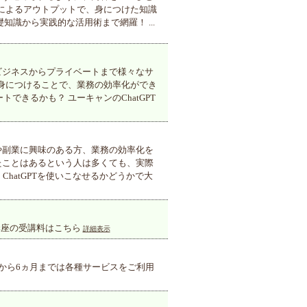
によるアウトプットで、身につけた知識
知識から実践的な活用術まで網羅！ ...
、ビジネスからプライベートまで様々なサ
を身につけることで、業務の効率化ができ
きるかも？ ユーキャンのChatGPT
スや副業に興味のある方、業務の効率化を
ったことはあるという人は多くても、実際
hatGPTを使いこなせるかどうかで大
T講座の受講料はこちら
詳細表示
始から6ヵ月までは各種サービスをご利用