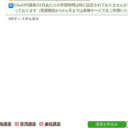
ChatGPT講座の1日あたりの学習時間は特に設定されておりません
っております（受講開始から6ヵ月までは各種サービスをご利用い
6件中 1 - 6 件を表示
格講座
実用講座
趣味講座
講座お申込み