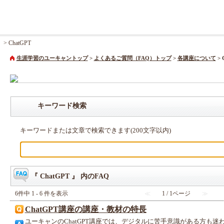
>
ChatGPT
生涯学習のユーキャントップ
>
よくあるご質問（FAQ）トップ
>
各講座について
>
キーワード検索
キーワードまたは文章で検索できます(200文字以内)
『 ChatGPT 』 内のFAQ
6件中 1 - 6 件を表示
≪
1 / 1ページ
≫
ChatGPT講座の講座・教材の特長
ユーキャンのChatGPT講座では、デジタルに苦手意識がある方も