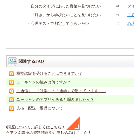
・自分のタイプにあった資格を見つけたい
⇒
タ
・「好き」から学びたいことを見つけたい
⇒
「
・心理テストで判定してもらいたい
⇒
心
関連するFAQ
模擬試験を受けることはできますか？
ユーキャンの強みは何ですか？
「通信」・「独学」・「通学」で迷っています…。
ユーキャンのアプリがあると聞きましたが？
支払・配送・返品について
t
講座
について、詳しくはこちら！
ケアマネ
講座
の
資料請求や
お申し込みはこちら！