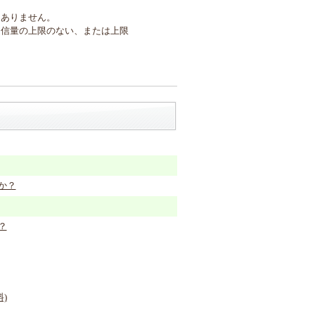
はありません。
通信量の上限のない、または上限
か？
？