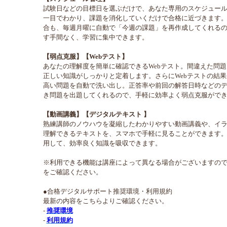
試験日などの目標日を選ぶだけで、あなた専用のスケジュー
一目でわかり、課題を消化していくだけで合格に近づきます
合も、毎週月曜に自動で「今週の課題」を再作成してくれるの
す手間なく、学習に集中できます。
【弱点克服】【Webテスト】
あなたの理解度を簡単に確認できるWebテスト。間違えた問
正しい知識がしっかりと定着します。さらにWebテストの結
高い問題を自動で洗い出し。正答率や前回の解答日時などの
き問題を出題してくれるので、手軽に効率よく弱点克服がで
【動画講義】【デジタルテキスト 】
熟練講師のノウハウを凝縮したわかりやすい動画講義や、イ
理解できるテキストを、スマホで手軽に見ることができます
用して、効率良く知識を吸収できます。
※利用できる機能は講座によって異なる場合がございますの
をご確認ください。
●合格デジタルサポート推奨環境・利用規約
最新の内容をこちらよりご確認ください。
-
推奨環境
-
利用規約