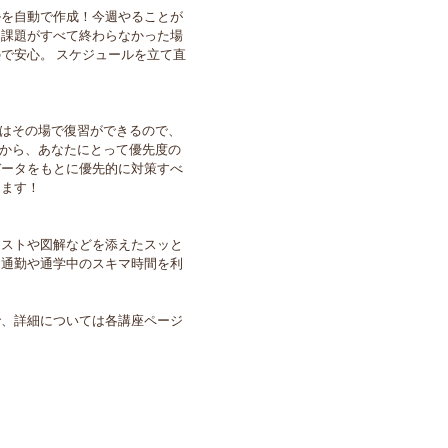
ルを自動で作成！今週やることが
。課題がすべて終わらなかった場
で安心。 スケジュールを立て直
題はその場で復習ができるので、
果から、あなたにとって優先度の
データをもとに優先的に対策すべ
きます！
ラストや図解などを添えたスッと
。通勤や通学中のスキマ時間を利
で、詳細については各講座ページ