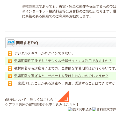
※推奨環境であっても、確実・完全な動作を保証するもので
※インターネット接続料金等はお客様のご負担となります。
に余裕のある回線でのご利用をお勧めします。
関連するFAQ
デジタルテキストがログインできない。
受講期間終了後でも「デジタル学習サイト」は利用できますか？
教材到着から講座修了までの、全体的な学習期間はどれくらいです
受講期限を過ぎると、サポートを受けられないのでしょうか？
一度受講したことがある講座を、再度、受講することはできますか
t
講座
について、詳しくはこちら！
ケアマネ
講座
の
資料請求や
お申し込みはこちら！