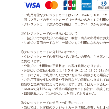
・ご利用可能なクレジットカードはVISA、Master、JCB、AME
同じブランドのデビットカード（一括払いのみ）もご利用い
・クレジットカード決済のご利用は、ウェブページからお申
①クレジットカードの一括払いについて
・一括払いでのお支払いの場合は、教材・商品の出荷時にお
・リボ払い専用カードなど、一括払いをご利用になれないカ
②クレジットカードの分割払いについて
・クレジットカードの分割払いでお支払いの場合、引き落と
に異なります。
・分割払いご利用時の手数料は、お客様負担となります。
・分割払いの支払い回数には「3 5 6 10 12 15 18 20 
カードにより、ご利用いただけないお支払い回数がある場合
・ご利用可能な支払い回数や手数料などの詳細につきまして
種類やご契約内容によって異なります。詳しくはカード会社
・AMEXで分割払いをご希望の場合はカード会社にご相談く
・DINERSについては分割払いに対応しておりません。
③クレジットカードの使用上の注意について
・当社では、お客様のクレジットカード情報は保有いたしま