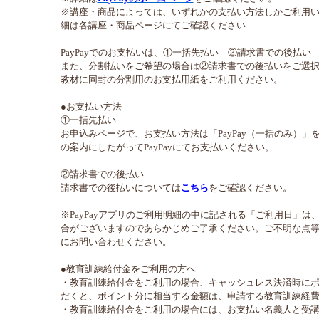
※講座・商品によっては、いずれかの支払い方法しかご利用
細は各講座・商品ページにてご確認ください
PayPayでのお支払いは、①一括先払い ②請求書での後払
また、分割払いをご希望の場合は②請求書での後払いをご選
教材に同封の分割用のお支払用紙をご利用ください。
●お支払い方法
①一括先払い
お申込みページで、お支払い方法は「PayPay（一括のみ）
の案内にしたがってPayPayにてお支払いください。
②請求書での後払い
請求書での後払いについては
こちら
をご確認ください。
※PayPayアプリのご利用明細の中に記される「ご利用日」
合がございますのであらかじめご了承ください。ご不明な点等に
にお問い合わせください。
●教育訓練給付金をご利用の方へ
・教育訓練給付金をご利用の場合、キャッシュレス決済時に
だくと、ポイント分に相当する金額は、申請する教育訓練経
・教育訓練給付金をご利用の場合には、お支払い名義人と受