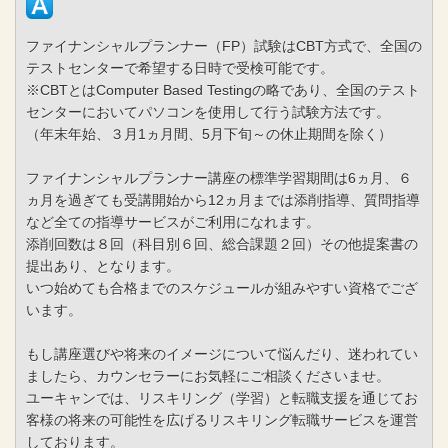
デジタル学習サイトについて
ウェブサイトについて
ファイナンシャルプランナー（FP）試験はCBT方式で、全国の
ユーキャングループについて
テストセンターで希望する日時で受検可能です。
法人サービスについて
※CBTとはComputer Based Testingの略であり、全国のテスト
▲
上に戻る
センターにおいてパソコンを使用して行う試験方法です。
Copyright U-CAN,Inc. All Rights Reserved.
（年末年始、３月1ヵ月間、5月下旬～の休止期間を除く）
HOME
ファイナンシャルプランナー講座の標準学習期間は6ヵ月、６
pagetop
ヵ月を過ぎても受講開始から12ヵ月までは添削指導、質問指導
など全ての指導サービスがご利用になれます。
添削回数は８回（科目別６回、総合課題２回）その他提案書の
提出あり、となります。
いつ始めても合格までのスケジュールが組みやすい資格でござ
います。
もし講座選びや将来のイメージについて悩んだり、迷われてい
ましたら、カウンセラーにお気軽にご相談くださいませ。
ユーキャンでは、リスキリング（学習）と転職支援を通じてお
客様の将来の可能性を広げるリスキリング転職サービスを運営
しております。