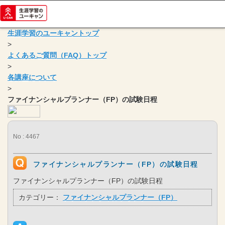
関連するFAQ
介護事務の講座・教材の内容
旅行管理者の講座・教材の内容
社会保険労務士の資格取得までにかかる期間
生涯学習のユーキャントップ
ファイナンシャルプランナー（FP）の試験会場
>
社会保険労務士の講座・教材の内容
よくあるご質問（FAQ）トップ
t
講座
について、
>
詳しくはこちら！
各講座について
ケアマネ
講座
の
資料請求や
お申し込みはこちら！
>
ファイナンシャルプランナー（FP）の試験日程
カテゴリ一覧
No : 4467
お支払いについて
1
教材のお届け・返品について
2
ファイナンシャルプランナー（FP）の試験日程
案内資料について
お申込みについて
ファイナンシャルプランナー（FP）の試験日程
ユーキャンの通信講座について
カテゴリー：
ファイナンシャルプランナー（FP）
メールマガジンについて
オプションサービスについて