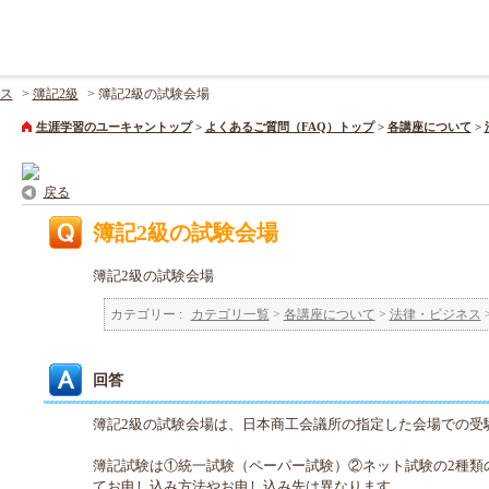
ス
>
簿記2級
>
簿記2級の試験会場
生涯学習のユーキャントップ
>
よくあるご質問（FAQ）トップ
>
各講座について
>
戻る
簿記2級の試験会場
簿記2級の試験会場
カテゴリー :
カテゴリ一覧
>
各講座について
>
法律・ビジネス
回答
簿記2級の試験会場は、日本商工会議所の指定した会場での受
簿記試験は①統一試験（ペーパー試験）②ネット試験の2種類
てお申し込み方法やお申し込み先は異なります。