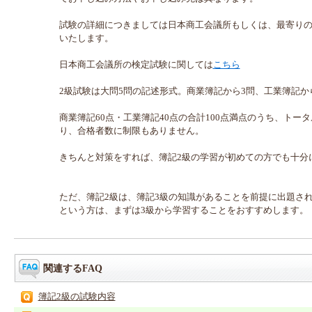
試験の詳細につきましては日本商工会議所もしくは、最寄り
いたします。
日本商工会議所の検定試験に関しては
こちら
2級試験は大問5問の記述形式。商業簿記から3問、工業簿記か
商業簿記60点・工業簿記40点の合計100点満点のうち、トー
り、合格者数に制限もありません。
きちんと対策をすれば、簿記2級の学習が初めての方でも十分
ただ、簿記2級は、簿記3級の知識があることを前提に出題さ
という方は、まずは3級から学習することをおすすめします。
関連するFAQ
簿記2級の試験内容