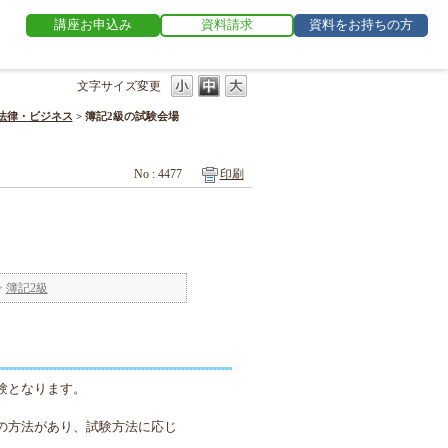
講座お申込み
資料請求
資料をお持ちの方
文字サイズ変更
法律・ビジネス
>
簿記2級の試験会場
No : 4477
印刷
>
簿記2級
験となります。
の方法があり、試験方法に応じ