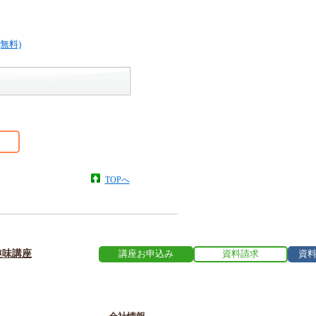
TOPへ
趣味講座
講座お申込み
資料請求
資