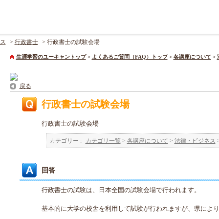
ス
>
行政書士
>
行政書士の試験会場
生涯学習のユーキャントップ
>
よくあるご質問（FAQ）トップ
>
各講座について
>
戻る
行政書士の試験会場
行政書士の試験会場
カテゴリー :
カテゴリ一覧
>
各講座について
>
法律・ビジネス
回答
行政書士の試験は、日本全国の試験会場で行われます。
基本的に大学の校舎を利用して試験が行われますが、県によ