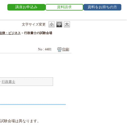
講座お申込み
資料請求
資料をお持ちの方
文字サイズ変更
法律・ビジネス
>
行政書士の試験会場
No : 4481
印刷
>
行政書士
り試験会場は異なります。