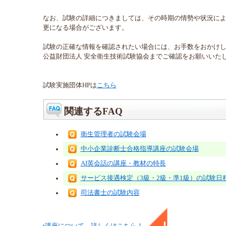
なお、試験の詳細につきましては、その時期の情勢や状況に
更になる場合がございます。
試験の正確な情報を確認されたい場合には、お手数をおかけ
公益財団法人 安全衛生技術試験協会までご確認をお願いいた
試験実施団体HPは
こちら
関連するFAQ
衛生管理者の試験会場
中小企業診断士合格指導講座の試験会場
AI英会話の講座・教材の特長
サービス接遇検定（3級・2級・準1級）の試験日
司法書士の試験内容
t
講座
について、詳しくはこちら！