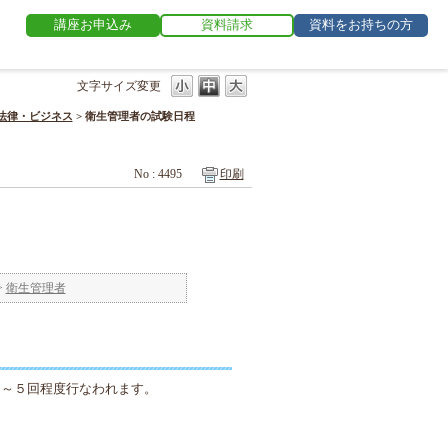
講座お申込み
資料請求
資料をお持ちの方
文字サイズ変更
法律・ビジネス
>
衛生管理者の試験日程
No : 4495
印刷
>
衛生管理者
１～５回程度行なわれます。