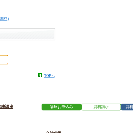
TOPへ
趣味講座
講座お申込み
資料請求
資