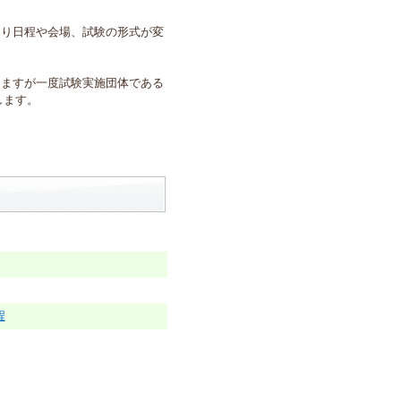
より日程や会場、試験の形式が変
しますが一度試験実施団体である
します。
程