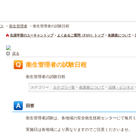
ス
>
衛生管理者
>
衛生管理者の試験日程
生涯学習のユーキャントップ
>
よくあるご質問（FAQ）トップ
>
各講座について
>
戻る
衛生管理者の試験日程
衛生管理者の試験日程
カテゴリー :
カテゴリ一覧
>
各講座について
>
法律・ビジネス
回答
衛生管理者試験は、各地域の安全衛生技術センターにて毎月
実施日は各地域により異なりますのでご注意くださいませ。