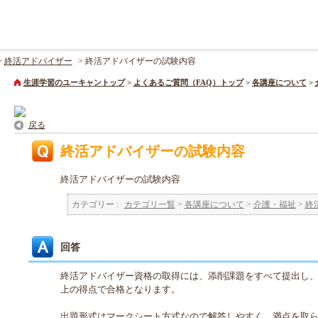
>
終活アドバイザー
>
終活アドバイザーの試験内容
生涯学習のユーキャントップ
>
よくあるご質問（FAQ）トップ
>
各講座について
>
戻る
終活アドバイザーの試験内容
終活アドバイザーの試験内容
カテゴリー :
カテゴリ一覧
>
各講座について
>
介護・福祉
>
終
回答
終活アドバイザー資格の取得には、添削課題をすべて提出し、
上の得点で合格となります。
出題形式はマークシート方式なので解答しやすく、満点を取