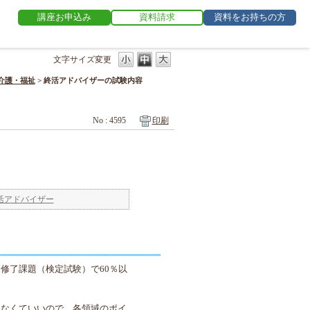
講座お申込み
資料請求
資料をお持ちの方
文字サイズ変更
介護・福祉
>
終活アドバイザーの試験内容
No : 4595
印刷
活アドバイザー
修了課題（検定試験）で60％以
らなくていいので、各領域のポイ