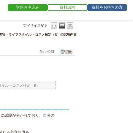
講座お申込み
資料請求
資料をお持ちの方
文字サイズ変更
美容・ライフスタイル
>
コスメ検定（R）の試験内容
No : 4643
印刷
タイル
>
コスメ検定（R）
級に試験が分かれており、自分の
関わる美容知識を。