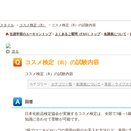
スタイル
>
コスメ検定（R）
>
コスメ検定（R）の試験内容
生涯学習のユーキャントップ
>
よくあるご質問（FAQ）トップ
>
各講座について
>
戻る
コスメ検定（R）の試験内容
コスメ検定（R）の試験内容
カテゴリー :
カテゴリ一覧
>
各講座について
>
美容・ライフス
回答
日本化粧品検定協会が実施するコスメ検定は、全部で3級～1
知識に合わせて受験が可能です。
2級ではニキビやシワの原因や肌のお手入れ方法など、美肌に