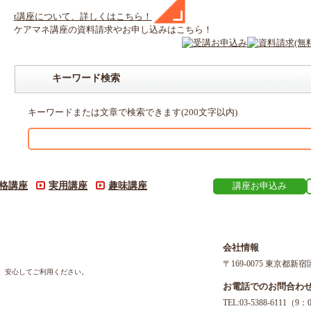
t
講座
について、詳しくはこちら！
ケアマネ
講座
の
資料請求や
お申し込みはこちら！
キーワード検索
キーワードまたは文章で検索できます(200文字以内)
格講座
実用講座
趣味講座
講座お申込み
会社情報
〒169-0075 東京都新宿
す。安心してご利用ください。
お電話でのお問合わ
TEL:03-5388-611