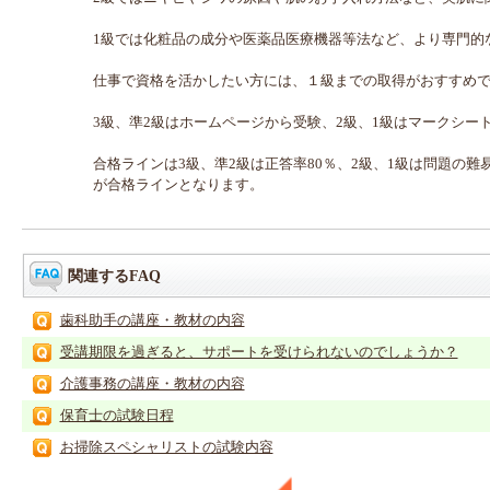
1級では化粧品の成分や医薬品医療機器等法など、より専門的
仕事で資格を活かしたい方には、１級までの取得がおすすめ
3級、準2級はホームページから受験、2級、1級はマークシー
合格ラインは3級、準2級は正答率80％、2級、1級は問題の難
が合格ラインとなります。
関連するFAQ
歯科助手の講座・教材の内容
受講期限を過ぎると、サポートを受けられないのでしょうか？
介護事務の講座・教材の内容
保育士の試験日程
お掃除スペシャリストの試験内容