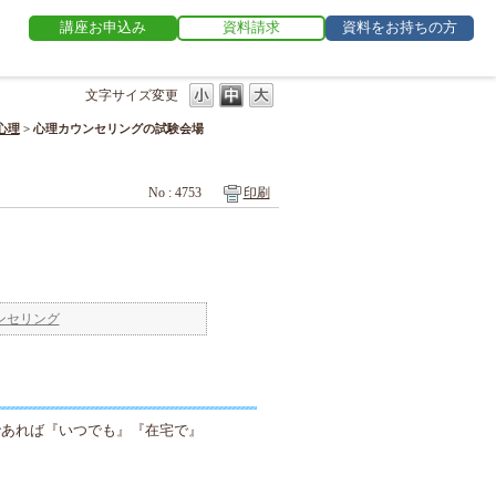
講座お申込み
資料請求
資料をお持ちの方
文字サイズ変更
心理
>
心理カウンセリングの試験会場
No : 4753
印刷
ンセリング
であれば『いつでも』『在宅で』