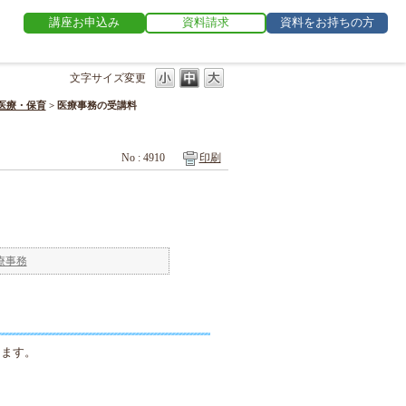
講座お申込み
資料請求
資料をお持ちの方
文字サイズ変更
医療・保育
>
医療事務の受講料
No : 4910
印刷
療事務
けます。