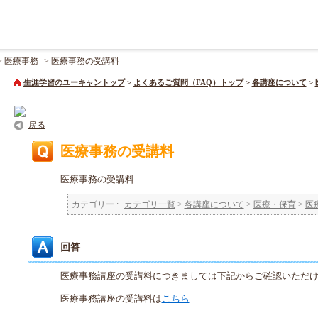
>
医療事務
>
医療事務の受講料
生涯学習のユーキャントップ
>
よくあるご質問（FAQ）トップ
>
各講座について
>
戻る
医療事務の受講料
医療事務の受講料
カテゴリー :
カテゴリ一覧
>
各講座について
>
医療・保育
>
医
回答
医療事務講座の受講料につきましては下記からご確認いただ
医療事務講座の受講料は
こちら