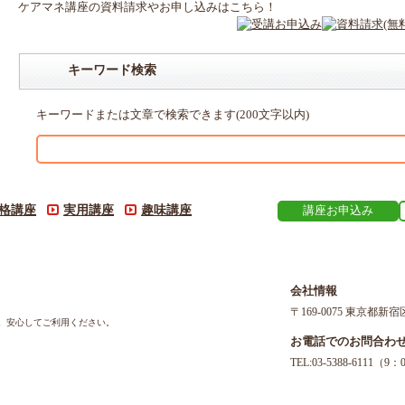
ケアマネ
講座
の
資料請求や
お申し込みはこちら！
キーワード検索
キーワードまたは文章で検索できます(200文字以内)
格講座
実用講座
趣味講座
講座お申込み
会社情報
〒169-0075 東京都新宿
す。安心してご利用ください。
お電話でのお問合わ
TEL:03-5388-611