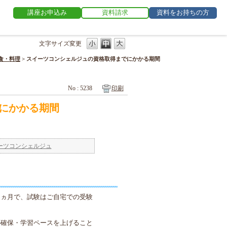
講座お申込み
資料請求
資料をお持ちの方
文字サイズ変更
食・料理
>
スイーツコンシェルジュの資格取得までにかかる期間
No : 5238
印刷
にかかる期間
ーツコンシェルジュ
５ヵ月で、試験はご自宅での受験
の確保・学習ペースを上げること