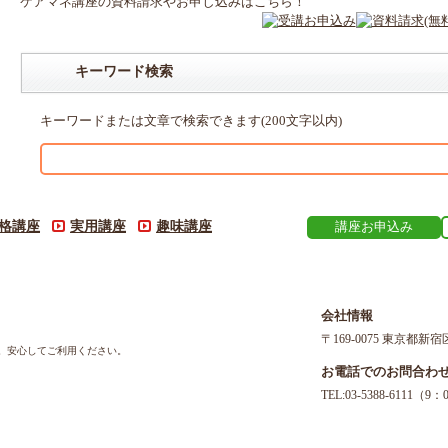
ケアマネ
講座
の
資料請求や
お申し込みはこちら！
キーワード検索
キーワードまたは文章で検索できます(200文字以内)
格講座
実用講座
趣味講座
講座お申込み
会社情報
〒169-0075 東京都新宿
す。安心してご利用ください。
お電話でのお問合わ
TEL:03-5388-611