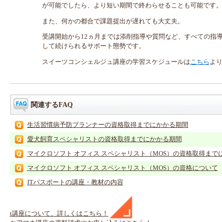
が可能でしたら、より短い期間で終わらせることも可能です
また、何かの都合で課題提出が遅れても大丈夫。
受講開始から12ヵ月までは添削指導や質問など、すべての指
して続けられるサポート態勢です。
スイーツコンシェルジュ講座の学習スケジュールは
こちら
よ
関連するFAQ
生活習慣病予防プランナーの資格取得までにかかる期間
愛犬飼育スペシャリストの資格取得までにかかる期間
マイクロソフト オフィス スペシャリスト（MOS）の資格取得まで
マイクロソフト オフィス スペシャリスト（MOS）の資格について
ITパスポートの講座・教材の内容
t
講座
について、詳しくはこちら！