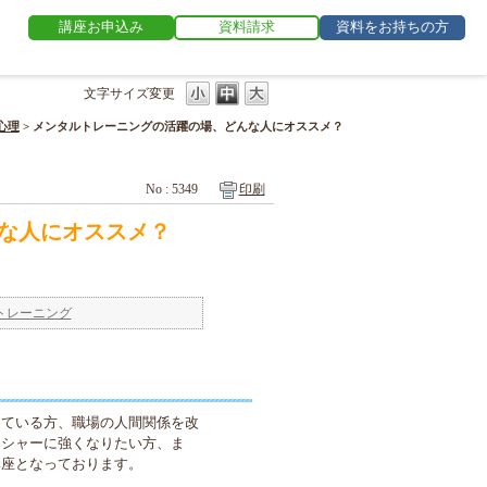
講座お申込み
資料請求
資料をお持ちの方
文字サイズ変更
心理
>
メンタルトレーニングの活躍の場、どんな人にオススメ？
No : 5349
印刷
な人にオススメ？
トレーニング
めている方、職場の人間関係を改
ッシャーに強くなりたい方、ま
講座となっております。