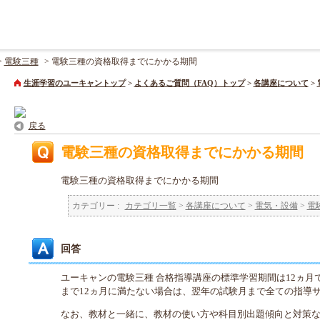
>
電験三種
>
電験三種の資格取得までにかかる期間
生涯学習のユーキャントップ
>
よくあるご質問（FAQ）トップ
>
各講座について
>
戻る
電験三種の資格取得までにかかる期間
電験三種の資格取得までにかかる期間
カテゴリー :
カテゴリ一覧
>
各講座について
>
電気・設備
>
電
回答
ユーキャンの電験三種 合格指導講座の標準学習期間は12ヵ月
まで12ヵ月に満たない場合は、翌年の試験月まで全ての指導
なお、教材と一緒に、教材の使い方や科目別出題傾向と対策