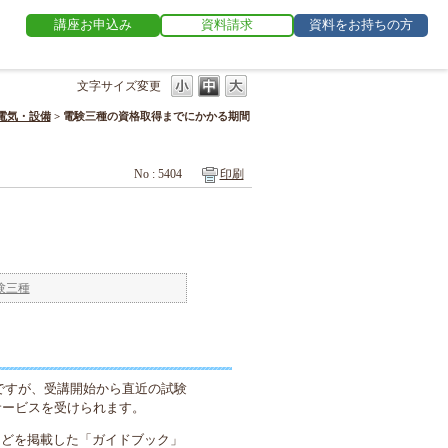
講座お申込み
資料請求
資料をお持ちの方
文字サイズ変更
電気・設備
>
電験三種の資格取得までにかかる期間
No : 5404
印刷
験三種
ですが、受講開始から直近の試験
サービスを受けられます。
などを掲載した「ガイドブック」