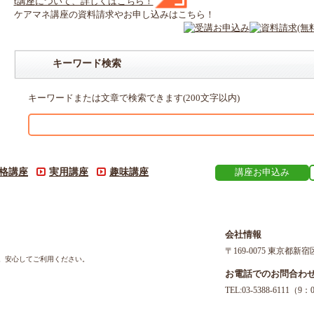
t
講座
について、詳しくはこちら！
ケアマネ
講座
の
資料請求や
お申し込みはこちら！
キーワード検索
キーワードまたは文章で検索できます(200文字以内)
格講座
実用講座
趣味講座
講座お申込み
会社情報
〒169-0075 東京都新宿
す。安心してご利用ください。
お電話でのお問合わ
TEL:03-5388-611