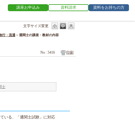
講座お申込み
資料請求
資料をお持ちの方
文字サイズ変更
旅行・流通
>
通関士の講座・教材の内容
No : 5416
印刷
関士
している、「通関士試験」に対応
。