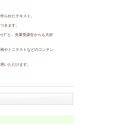
て作られたテキスト。
につきます。
かげ”と、先輩受講生からも大好
動画やミニテストなどのコンテン
活用いただけます。
。