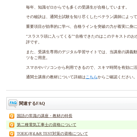
毎年、知識ゼロからでも多くの受講生が合格しています。
その秘訣は、通関士試験を知り尽くしたベテラン講師によっ
重要項目が効率的に学べ、合格ラインを突破の力が着実に身
“スラスラ頭に入ってくる”“合格できたのはこのテキストのお
評です。
また、受講生専用のデジタル学習サイトでは、当講座の講義
ツをご用意。
スマホやパソコンから利用できるので、スキマ時間を有効に
通関士講座の教材について詳細は
こちら
からご確認ください
関連するFAQ
国語の常識の講座・教材の特長
第二種電気工事士の資格について
TOEIC(R)L&R TEST対策の資格について