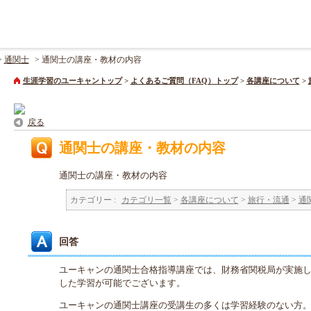
>
通関士
>
通関士の講座・教材の内容
生涯学習のユーキャントップ
>
よくあるご質問（FAQ）トップ
>
各講座について
>
戻る
通関士の講座・教材の内容
通関士の講座・教材の内容
カテゴリー :
カテゴリ一覧
>
各講座について
>
旅行・流通
>
通
回答
ユーキャンの通関士合格指導講座では、財務省関税局が実施
した学習が可能でございます。
ユーキャンの通関士講座の受講生の多くは学習経験のない方