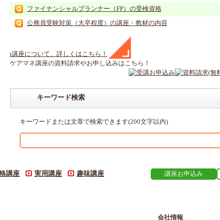
ファイナンシャルプランナー（FP）の受検資格
公務員受験対策（大卒程度）の講座・教材の内容
t
講座
について、詳しくはこちら！
ケアマネ
講座
の
資料請求や
お申し込みはこちら！
キーワード検索
キーワードまたは文章で検索できます(200文字以内)
格講座
実用講座
趣味講座
講座お申込み
会社情報