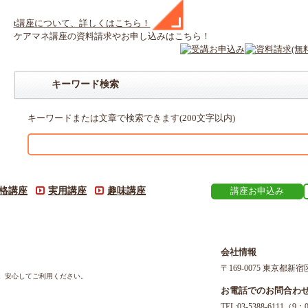
t
講座
について、詳しくはこちら！
ケアマネ
講座
の
資料請求や
お申し込みはこちら！
キーワード検索
キーワードまたは文章で検索できます(200文字以内)
格講座
実用講座
趣味講座
講座お申込み
会社情報
〒169-0075 東京都新宿
す。安心してご利用ください。
お電話でのお問合わ
TEL:03-5388-611