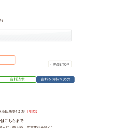
資料請求
資料をお持ちの方
区高田馬場4-2-38
【地図】
せはこちらまで
1（9：00～17：00 日祝、年末年始を除く）