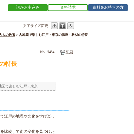
講座お申込み
資料請求
資料をお持ちの方
文字サイズ変更
大人の教養
>
古地図で楽しむ江戸・東京の講座・教材の特長
No : 5454
印刷
の特長
地図で楽しむ江戸・東京
して江戸の地理や文化を学び楽し
図を比較して街の変化を見つけた