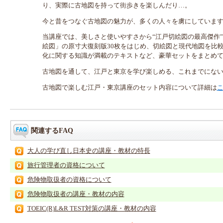
り、実際に古地図を持って街歩きを楽しんだり…。
今と昔をつなぐ古地図の魅力が、多くの人々を虜にしていま
当講座では、美しさと使いやすさから“江戸切絵図の最高傑作”
絵図」の原寸大復刻版30枚をはじめ、切絵図と現代地図を比
化に関する知識が満載のテキストなど、豪華セットをまとめ
古地図を通して、江戸と東京を学び楽しめる、これまでにな
古地図で楽しむ江戸・東京講座のセット内容について詳細は
関連するFAQ
大人の学び直し日本史の講座・教材の特長
旅行管理者の資格について
危険物取扱者の資格について
危険物取扱者の講座・教材の内容
TOEIC(R)L&R TEST対策の講座・教材の内容