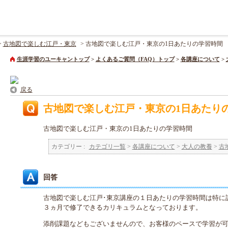
>
古地図で楽しむ江戸・東京
>
古地図で楽しむ江戸・東京の1日あたりの学習時間
生涯学習のユーキャントップ
>
よくあるご質問（FAQ）トップ
>
各講座について
>
戻る
古地図で楽しむ江戸・東京の1日あたり
古地図で楽しむ江戸・東京の1日あたりの学習時間
カテゴリー :
カテゴリ一覧
>
各講座について
>
大人の教養
>
古
回答
古地図で楽しむ江戸･東京講座の１日あたりの学習時間は特に
３ヵ月で修了できるカリキュラムとなっております。
添削課題などもございませんので、お客様のペースで学習が