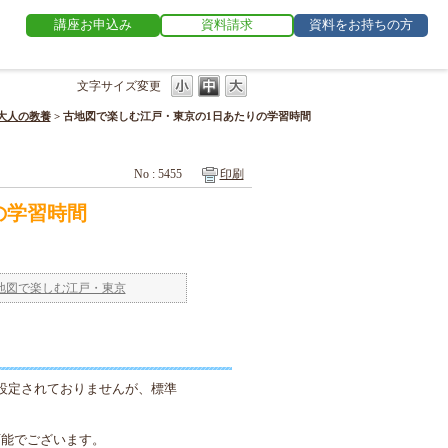
講座お申込み
資料請求
資料をお持ちの方
文字サイズ変更
大人の教養
>
古地図で楽しむ江戸・東京の1日あたりの学習時間
No : 5455
印刷
の学習時間
地図で楽しむ江戸・東京
設定されておりませんが、標準
可能でございます。