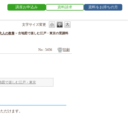
講座お申込み
資料請求
資料をお持ちの方
文字サイズ変更
大人の教養
>
古地図で楽しむ江戸・東京の受講料
No : 5456
印刷
地図で楽しむ江戸・東京
いただけます。