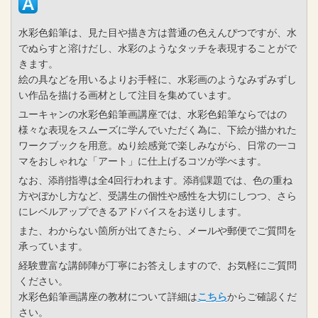
水彩色鉛筆は、見た目や描き方は普通の色えんぴつですが、水
でぬらすと溶けだし、水彩のようなタッチを表現することがで
きます。
絵の具などを用いるよりお手軽に、水彩画のようなみずみずし
い作品を描ける画材として注目を集めています。
ユーキャンの水彩色鉛筆画講座では、水彩色鉛筆ならではの
様々な表現をスムーズに学んでいただく為に、下絵が描かれた
ワークブックを用意。ぬり絵感覚で楽しみながら、日常の一コ
マをおしゃれな「アート」に仕上げるコツが学べます。
なお、添削指導は全4回行われます。添削課題では、色の重ね
方やぼかし方など、受講生の個性や感性を大切にしつつ、さら
にレベルアップできるアドバイスをお送りします。
また、わからない箇所が出てきたら、メールや郵便でご質問を
承っています。
経験豊富な講師陣が丁寧にお答えしますので、お気軽にご質問
ください。
水彩色鉛筆画講座の教材について詳細は
こちら
からご確認くだ
さい。