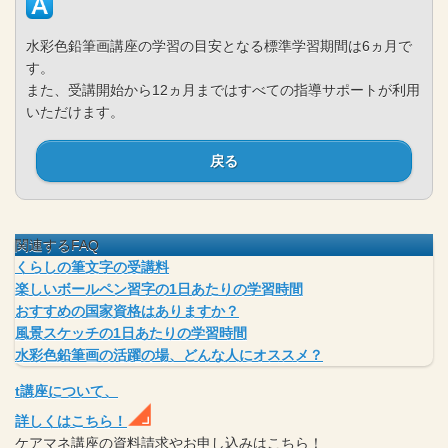
水彩色鉛筆画講座の学習の目安となる標準学習期間は6ヵ月で
す。
また、受講開始から12ヵ月まではすべての指導サポートが利用
いただけます。
戻る
関連するFAQ
くらしの筆文字の受講料
楽しいボールペン習字の1日あたりの学習時間
おすすめの国家資格はありますか？
風景スケッチの1日あたりの学習時間
水彩色鉛筆画の活躍の場、どんな人にオススメ？
t
講座
について、
詳しくはこちら！
ケアマネ
講座
の
資料請求や
お申し込みはこちら！