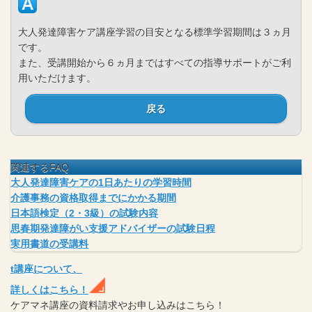
大人発達障害ケア講座学習の目安となる標準学習期間は３ヵ月
です。
また、受講開始から６ヵ月まではすべての指導サポートがご利
用いただけます。
戻る
関連するFAQ
大人発達障害ケアの1日あたりの学習時間
介護事務の資格取得までにかかる期間
日本語検定（2・3級）の試験内容
思春期発達障がい支援アドバイザーの試験日程
実用書道の受講料
t
講座
について、
詳しくはこちら！
ケアマネ
講座
の
資料請求や
お申し込みはこちら！