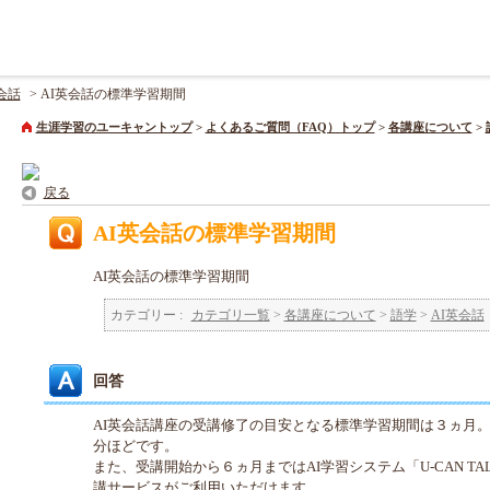
会話
>
AI英会話の標準学習期間
生涯学習のユーキャントップ
>
よくあるご質問（FAQ）トップ
>
各講座について
>
戻る
AI英会話の標準学習期間
AI英会話の標準学習期間
カテゴリー :
カテゴリ一覧
>
各講座について
>
語学
>
AI英会話
回答
AI英会話講座の受講修了の目安となる標準学習期間は３ヵ月。1
分ほどです。
また、受講開始から６ヵ月まではAI学習システム「U-CAN T
講サービスがご利用いただけます。