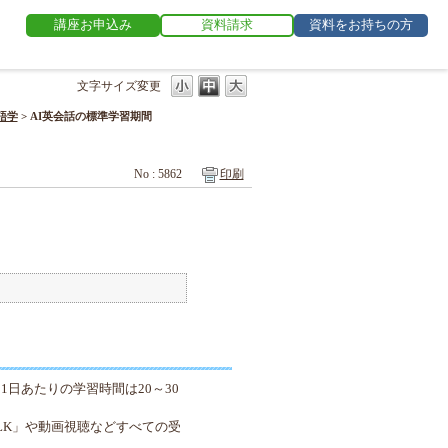
講座お申込み
資料請求
資料をお持ちの方
文字サイズ変更
語学
>
AI英会話の標準学習期間
No : 5862
印刷
日あたりの学習時間は20～30
ALK」や動画視聴などすべての受