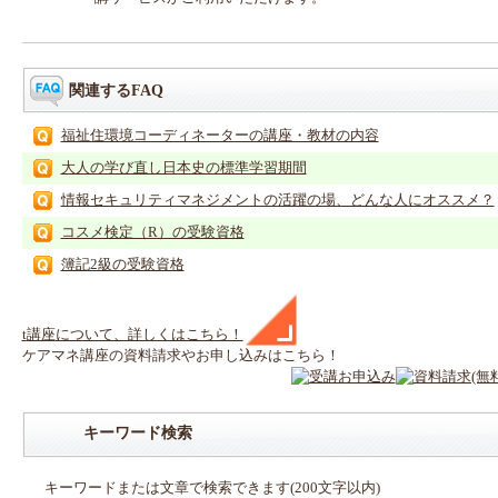
関連するFAQ
福祉住環境コーディネーターの講座・教材の内容
大人の学び直し日本史の標準学習期間
情報セキュリティマネジメントの活躍の場、どんな人にオススメ？
コスメ検定（R）の受験資格
簿記2級の受験資格
t
講座
について、詳しくはこちら！
ケアマネ
講座
の
資料請求や
お申し込みはこちら！
キーワード検索
キーワードまたは文章で検索できます(200文字以内)