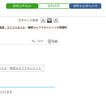
講座お申込み
資料請求
資料をお持ちの方
文字サイズ変更
美容・ライフスタイル
>
睡眠セルフマネジメントの受講料
No : 5115
印刷
タイル
>
睡眠セルフマネジメント
ただけます。