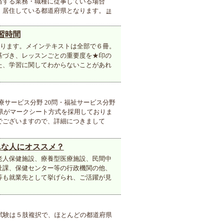
当する業務・職種に従事している場合
、居住している都道府県となります。
詳
習時間
おります。メインテキストは全部で６冊。
基づき、レッスンごとの重要度を★印の
た、学習に関してわからないことがあれ
療サービス分野 20問・福祉サービス分野
府県がマークシート方式を採用しておりま
でございますので、詳細につきまして
んな人にオススメ？
老人保健施設、療養型医療施設、民間中
祉課、保健センター等の行政機関の他、
等も就業先として挙げられ、ご活躍が見
試験は５肢複択で、ほとんどの都道府県