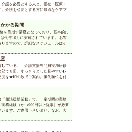
、介護を必要とする人と、福祉・医療・
す。介護を必要とする方に最適なケアプ
にかかる期間
合格を目指す講座となっており、基本的に
は例年10月に実施されています。 お客
おりますので、詳細なスケジュールはそ
内容
施している、「介護支援専門員実務研修
全部で６冊。すっきりとした見やすいレ
要度を★印の数でご案内。優先順位を付
は「相談援助業務」で、一定期間の実務
実務経験（かつ900日以上従事）が必要
ざいます。ご参照下さいませ。なお、大