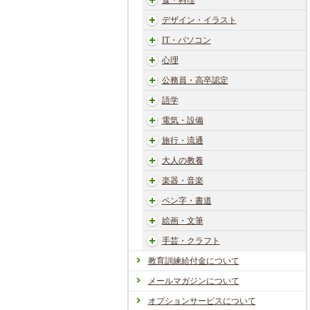
食・料理
デザイン・イラスト
IT・パソコン
心理
公務員・高卒認定
語学
電気・設備
旅行・流通
大人の教養
楽器・音楽
ペン字・書道
絵画・文筆
手芸・クラフト
教育訓練給付金について
メールマガジンについて
オプションサービスについて