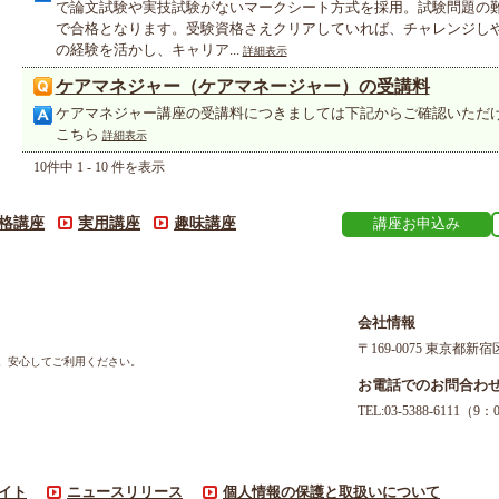
で論文試験や実技試験がないマークシート方式を採用。試験問題の
で合格となります。受験資格さえクリアしていれば、チャレンジし
の経験を活かし、キャリア...
詳細表示
ケアマネジャー（ケアマネージャー）の受講料
ケアマネジャー講座の受講料につきましては下記からご確認いただ
こちら
詳細表示
10件中 1 - 10 件を表示
格講座
実用講座
趣味講座
講座お申込み
会社情報
〒169-0075 東京都新宿
す。安心してご利用ください。
お電話でのお問合わ
TEL:03-5388-611
イト
ニュースリリース
個人情報の保護と取扱いについて