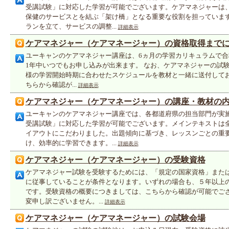
受講試験」に対応した学習が可能でございます。ケアマネジャーは
保健のサービスとを結ぶ「架け橋」となる重要な役割を担っていま
ランを立て、サービスの調整...
詳細表示
ケアマネジャー（ケアマネージャー）の資格取得まで
ユーキャンのケアマネジャー講座は、6ヵ月の学習カリキュラムで
1年中いつでもお申し込みが出来ます。 なお、ケアマネジャーの試験
様の学習開始時期に合わせたスケジュールを教材と一緒に送付して
ちらから確認が...
詳細表示
ケアマネジャー（ケアマネージャー）の講座・教材の
ユーキャンのケアマネジャー講座では、各都道府県の担当部門が実
受講試験」に対応した学習が可能でございます。メインテキストは
イアウトにこだわりました。出題傾向に基づき、レッスンごとの重
け、効率的に学習できます。...
詳細表示
ケアマネジャー（ケアマネージャー）の受験資格
ケアマネジャー試験を受験するためには、「規定の国家資格」また
に従事していることが条件となります。いずれの場合も、５年以上の
です。受験資格の概要につきましては、こちらから確認が可能でご
変申し訳ございません。...
詳細表示
ケアマネジャー（ケアマネージャー）の試験会場