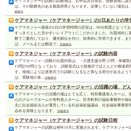
ケアマネジャーの試験の試験地は、お申込み日現在、受験資格に該
は、その勤務先のある都道府県となります。従事していない場合は
細表示
ケアマネジャー（ケアマネージャー）の1日あたりの学
ケアマネジャー講座の1日の学習時間の目安は、60分程度となって
すっきりとした見やすいレイアウトにこだわりました。出題傾向に
数でご案内しており、優先順位を付け、効率的に学習できます。ま
ば、メールまたは郵送で...
詳細表示
ケアマネジャー（ケアマネージャー）の試験内容
ケアマネージャ―試験の出題内容は、・介護支援分野 25問・保健医
15問計60問となっており、試験形式は５肢複択でほとんどの都道
す。地域により記述形式での試験になるなど異なる部分があるよう
は、受験地の各...
詳細表示
ケアマネジャー（ケアマネージャー）の活躍の場、ど
ケアマネージャーの活躍の場はとても広く、特別養護老人ホーム、
心のグループホームや有料老人ホーム、区市町村の福祉事務所や福
主に社会福祉法人が運営している社会福祉協議会、社会福祉事業団
込める資格となります。
詳細表示
ケアマネジャー（ケアマネージャー）の試験日程
ケアマネジャーの試験は例年10月に実施されます。ケアマネジャー