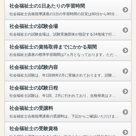
社会福祉士の1日あたりの学習時間
社会福祉士合格指導講座の1日の学習時間の目安は80分から90分程度、標準学習期間は7ヶ月となっております。とにかく試験範囲が広いのが、社会福祉士試験の特徴。ユーキャンのテキストは、試験によく出る...
社会福祉士の試験会場
社会福祉士の試験会場は、試験実施団体が指定する24地域で行われ、詳細な会場は申し込み完了後、受験票での案内となります。詳細につきましては、一度試験実施団体である公益財団法人社会福祉振興・試験セン...
社会福祉士の資格取得までにかかる期間
社会福祉士講座の標準学習期間は7ヵ月となっております。ただ、標準学習期間はあくまで目安ですので、ペースを上げればより短い期間で終わらせることも可能です。また、逆にご自分のペースでゆっくりと学習を...
社会福祉士の試験内容
社会福祉士試験は、年1回例年2月に実施されております。試験は筆記試験のみで、全ての問題が解答しやすいマークシート方式で行われ、人体の構造や心理学、社会保障など19科目から出題されます。学習範囲が...
社会福祉士の試験日程
社会福祉士試験は、年1回、2月に行われており、合格発表は３月中旬です。願書受付は例年９月上旬～10月上旬までとなっております。なお、試験の詳細につきましては、その時期の情勢や状況により日程や会場...
社会福祉士の受講料
社会福祉士合格指導講座の受講料は、下記からご確認いただけます。社会福祉士講座の受講料はこちら
社会福祉士の受験資格