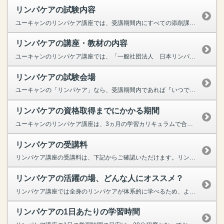
リンパケアの試験内容
ユーキャンのリンパケア講座では、受講期間内にすべての添削課題を提出し、資格試験で基準点をクリアすれば、日本リンパ協会より『パーソナルリンパケアリスト』資格が認定されます。資格試験は、受講期間内な...
リンパケアの講座・教材の内容
ユーキャンのリンパケア講座では、「一般社団法人 日本リンパ協会」が認定する、「パーソナルリンパケアリスト」資格の取得が可能でございます。リンパケア講座のカリキュラムでは、年齢の変化が出やすいフェ...
リンパケアの試験会場
ユーキャンの「リンパケア」なら、受講期間内であれば『いつでも』『在宅で』検定試験の受験が可能です。
リンパケアの資格取得までにかかる期間
ユーキャンのリンパケア講座は、3ヵ月の学習カリキュラムで合格を目指す講座となっており、基本的に1年中いつでもお申し込みが出来ます。お客様の学習開始時期に合わせたスケジュールを教材と一緒に送付して...
リンパケアの受講料
リンパケア講座の受講料は、下記からご確認いただけます。リンパケア講座の受講料はこちら
リンパケアの活躍の場、どんな人にオススメ？
リンパケア講座では全身のリンパケアが体系的に学べるため、より効果的なケアができるようになり、健康状態や体質の改善も期待できます。ただ、当講座のカリキュラムは、営利目的で第三者にケアを行ったり教え...
リンパケアの1日あたりの学習時間