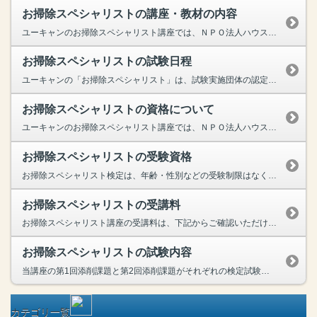
お掃除スペシャリストの講座・教材の内容
ユーキャンのお掃除スペシャリスト講座では、ＮＰＯ法人ハウスキーピング協会が認定する、「クリンネスト2級・1級」資格の取得が目指せます。メインテキストは、基礎編と実践編の２冊、基礎編では、プロ視点...
お掃除スペシャリストの試験日程
ユーキャンの「お掃除スペシャリスト」は、試験実施団体の認定講座。そのため、受講期間内なら『いつでも』『在宅で』検定試験の受験が可能です。資格の取得には添削課題をすべて提出し、検定試験で基準点以上...
お掃除スペシャリストの資格について
ユーキャンのお掃除スペシャリスト講座では、ＮＰＯ法人ハウスキーピング協会が認定する、「クリンネスト2級・1級」資格の取得が目指せます。元の２つの言葉が意味するように、クリンネスト資格は、生活空間...
お掃除スペシャリストの受験資格
お掃除スペシャリスト検定は、年齢・性別などの受験制限はなく、どなたでも受験可能です。ただ、クリンネスト１級試験を受験できるのは、クリンネスト２級を受験し合格した人のみです。なお、２級・１級の同時...
お掃除スペシャリストの受講料
お掃除スペシャリスト講座の受講料は、下記からご確認いただけます。お掃除スペシャリスト講座の受講料はこちら
お掃除スペシャリストの試験内容
当講座の第1回添削課題と第2回添削課題がそれぞれの検定試験となり、それぞれ基準点に達すると各級に認定され、協会より認定証が送付されます。クリンネスト１級試験を受験できるのは、クリンネスト２級を受...
カテゴリ一覧