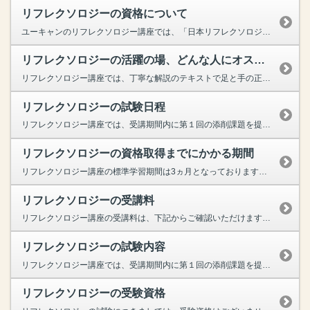
リフレクソロジーの資格について
ユーキャンのリフレクソロジー講座では、「日本リフレクソロジスト養成学院【REFLE】」が認定する、「英国式セルフリフレクソロジスト」資格の取得が可能でございます。セルフケアに加えて、ご家族やお友...
リフレクソロジーの活躍の場、どんな人にオススメ？
リフレクソロジー講座では、丁寧な解説のテキストで足と手の正しい施術方法が体系的に学べるため、初めての方でもむくみや疲労の改善など、リフレクソロジーの本来の効果を実感できるでしょう。ケアを続けるこ...
リフレクソロジーの試験日程
リフレクソロジー講座では、受講期間内に第１回の添削課題を提出し、資格試験（最終課題）で70％以上正解すれば、日本リフレクソロジスト養成学院【REFLE】より『英国式セルフリフレクソロジスト』の資...
リフレクソロジーの資格取得までにかかる期間
リフレクソロジー講座の標準学習期間は3ヵ月となっております。ただ、標準学習期間はあくまで目安ですので、ペースを上げればより短い期間で終わらせることも可能です。また、逆にご自分のペースでゆっくりと...
リフレクソロジーの受講料
リフレクソロジー講座の受講料は、下記からご確認いただけます。リフレクソロジー講座の受講料はこちら
リフレクソロジーの試験内容
リフレクソロジー講座では、受講期間内に第１回の添削課題を提出し、資格試験（最終課題）で70％以上正解すれば、日本リフレクソロジスト養成学院【REFLE】より『英国式セルフリフレクソロジスト』の資...
リフレクソロジーの受験資格