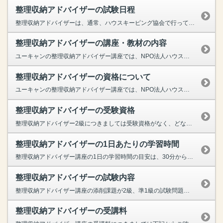
整理収納アドバイザーの試験日程
整理収納アドバイザーは、通常、ハウスキーピング協会で行っている試験を受ける場合、所定の日時・会場での講習を受ける必要がありますが、ユーキャンなら在宅で２級・準１級資格の取得が可能です。試験はご自...
整理収納アドバイザーの講座・教材の内容
ユーキャンの整理収納アドバイザー講座では、NPO法人ハウスキーピング協会が認定している、「整理収納アドバイザー2級・準1級」資格の取得を目指せます。整理収納アドバイザー講座のカリキュラムでは、イ...
整理収納アドバイザーの資格について
ユーキャンの整理収納アドバイザー講座では、NPO法人ハウスキーピング協会が認定している、「整理収納アドバイザー2級・準1級」資格の取得を目指せます。整理収納アドバイザーとは片付かない原因や問題点...
整理収納アドバイザーの受験資格
整理収納アドバイザー2級につきましては受験資格がなく、どなたでも資格取得を目指していただくことが可能でございますが、準1級につきましては、2級に合格している必要がございます。 ユーキャ...
整理収納アドバイザーの1日あたりの学習時間
整理収納アドバイザー講座の1日の学習時間の目安は、30分から45分程度となっております。メインテキストは１レッスン６～８ページ。スキマ時間で効率良く勉強が続けられる、ムリのない分量です。レッスン...
整理収納アドバイザーの試験内容
整理収納アドバイザー講座の添削課題が2級、準1級の試験問題となっており、添削課題はテキストで学んだことがどのくらい身に付いてるかが確認可能でございます。 また、万が一のことがあっても、...
整理収納アドバイザーの受講料